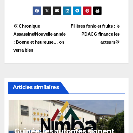
Navigation
Chronique
Filières fonio et fruits : le
Assassine/Nouvelle année
PDACG finance les
de
: Bonne et heureuse… on
acteurs
l’article
verra bien
Articles similaires
Guinée: les autorités signent