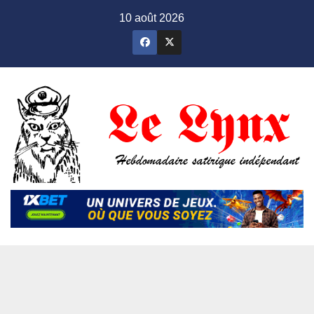
Skip
10 août 2026
to
content