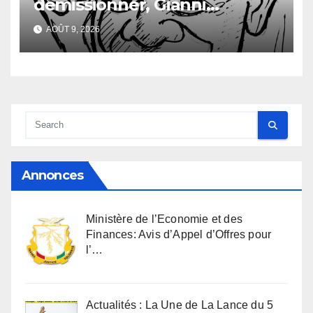
démissionner, Gianni
Infantino vacille
AOÛT 9, 2026
Annonces
Ministère de l’Economie et des
Finances: Avis d’Appel d’Offres pour
l’…
Actualités : La Une de La Lance du 5