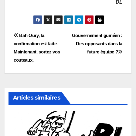
DL
Navigation
Bah Oury, la
Gouvernement guinéen :
confirmation est faite.
Des opposants dans la
de
Maintenant, sortez vos
future équipe ?
l’article
couteaux.
Articles similaires