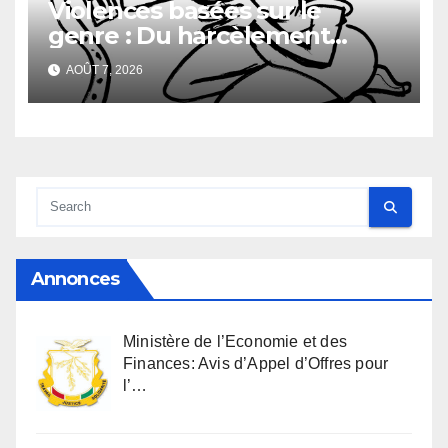
Violences basées sur le
genre : Du harcèlement
sexuel
AOÛT 7, 2026
Annonces
Ministère de l’Economie et des
Finances: Avis d’Appel d’Offres pour
l’…