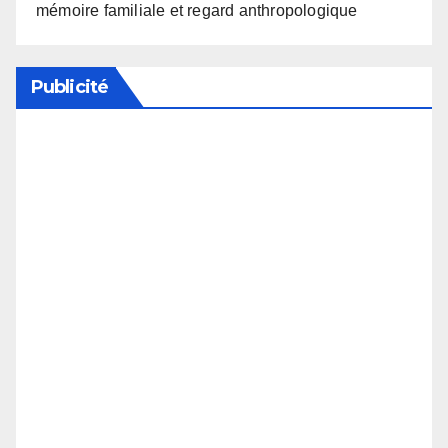
mémoire familiale et regard anthropologique
Publicité
Soutenez notre média en désactivant votre
bloqueur de publicité