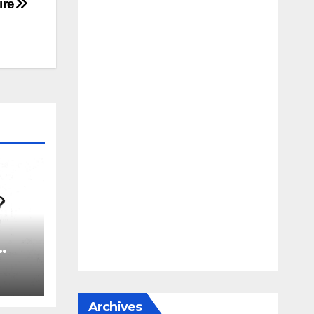
ire
le
Archives