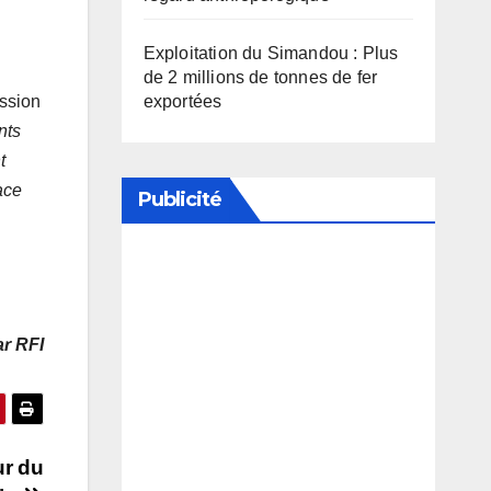
Exploitation du Simandou : Plus
de 2 millions de tonnes de fer
ession
exportées
nts
t
ace
Publicité
Soutenez notre média en
désactivant votre bloqueur de
r RFI
publicité
ur du