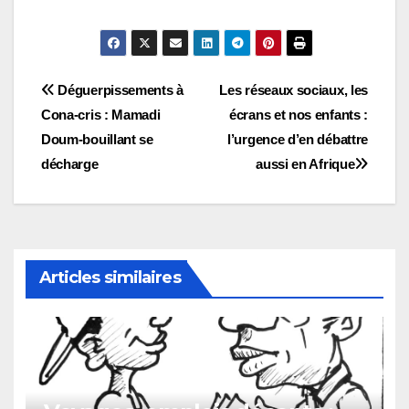
Navigation
Déguerpissements à
Les réseaux sociaux, les
Cona-cris : Mamadi
écrans et nos enfants :
de
Doum-bouillant se
l’urgence d’en débattre
l’article
décharge
aussi en Afrique
Articles similaires