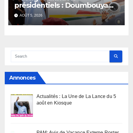
présidentiels : Doumbouya
s’envole, l’opposition s’agite,
AOÛT 5, 2026
l’armée rassure
Annonces
Actualités : La Une de La Lance du 5
août en Kiosque
PAM: Avis de Vacance Externe Roster