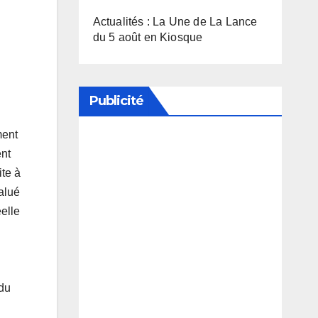
Actualités : La Une de La Lance
du 5 août en Kiosque
Publicité
ment
ent
Soutenez notre média en
ite à
désactivant votre bloqueur de
alué
publicité
éelle
 du