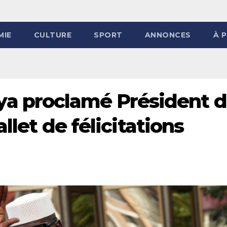
MIE
CULTURE
SPORT
ANNONCES
À 
 proclamé Président 
allet de félicitations