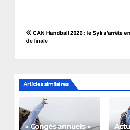
Navigation
CAN Handball 2026 : le Syli s’arrête e
de finale
de
l’article
Articles similaires
« Congés annuels »
Actu