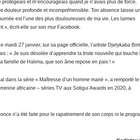
 protégeais et m’encourageais quand je n’avais plus de force.
ne douleur profonde et incompréhensible. Ton absence laisse un
urnée est l’une des plus douloureuses de ma vie. Les larmes
t », écrit-elle sur son mur Facebook.
ardi 27 janvier, sur sa page officielle, l’artiste Djelykaba Bin
s : « Je suis désolée d’apprendre la triste nouvelle qui touche 
a famille de Halima, que son âme repose en paix ! »
al dans la série « Maîtresse d’un homme marié », a remporté le
féminine africaine – séries TV aux Sotigui Awards en 2020, à
ce n’a été faite pour le rapatriement de son corps ni le prog