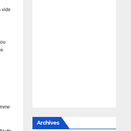
 vide
tou
le
ramme
Archives