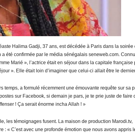
néaste Halima Gadji, 37 ans, est décédée à Paris dans la soirée
ion a été confirmée par le média sénégalais seneweb.com. Conn
mme Marié », l’actrice était en séjour dans la capitale française
r ». Elle était loin d’imaginer que celui-ci allait être le dernier
ers temps, a formulé récemment une émouvante requête sur sa 
ostes sur Facebook, si demain je pars, je te prie juste de faire
ffenser ! Ça serait énorme incha Allah ! »
tale, les témoignages fusent. La maison de production Marodi.tv,
ttre : « C’est avec une profonde émotion que nous avons appris l