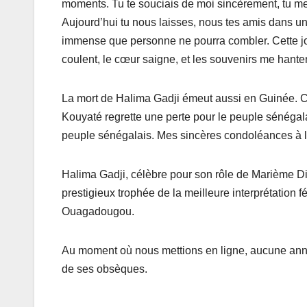
moments. Tu te souciais de moi sincèrement, tu me
Aujourd’hui tu nous laisses, nous tes amis dans u
immense que personne ne pourra combler. Cette jo
coulent, le cœur saigne, et les souvenirs me hanten
La mort de Halima Gadji émeut aussi en Guinée. Ce m
Kouyaté regrette une perte pour le peuple sénégalai
peuple sénégalais. Mes sincères condoléances à l
Halima Gadji, célèbre pour son rôle de Marième Di
prestigieux trophée de la meilleure interprétation 
Ouagadougou.
Au moment où nous mettions en ligne, aucune annon
de ses obsèques.