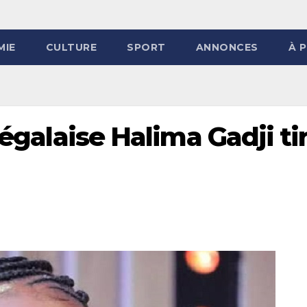
MIE
CULTURE
SPORT
ANNONCES
À 
négalaise Halima Gadji ti