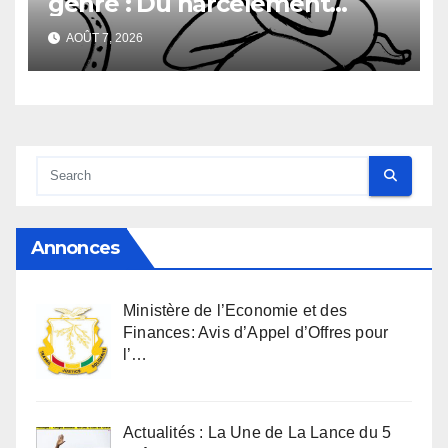
genre : Du harcèlement
sexuel
AOÛT 7, 2026
Annonces
Ministère de l’Economie et des
Finances: Avis d’Appel d’Offres pour
l’…
Actualités : La Une de La Lance du 5