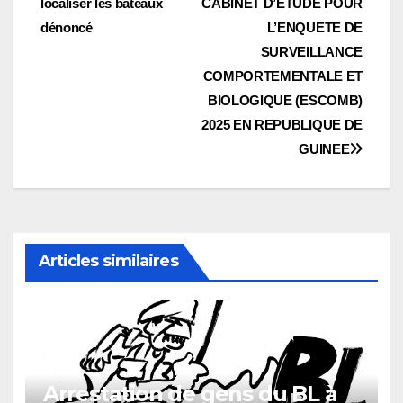
l’article
localiser les bateaux
CABINET D’ETUDE POUR
dénoncé
L’ENQUETE DE
SURVEILLANCE
COMPORTEMENTALE ET
BIOLOGIQUE (ESCOMB)
2025 EN REPUBLIQUE DE
GUINEE
Articles similaires
Arrestation de gens du BL à