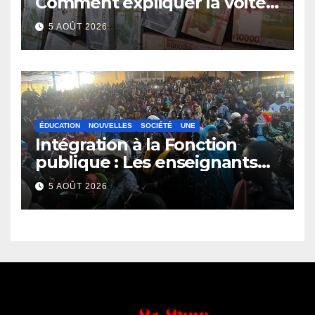
Comment expliquer la volte-
face de la Guinée
5 AOÛT 2026
ÉDUCATION
NOUVELLES
SOCIÉTÉ
UNE
Intégration à la Fonction
publique : Les enseignants
contractuels haussent le ton
5 AOÛT 2026
et menacent