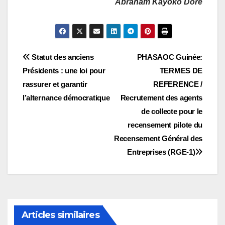
Abraham Kayoko Doré
Navigation
Statut des anciens
PHASAOC Guinée:
Présidents : une loi pour
TERMES DE
de
rassurer et garantir
REFERENCE /
l’article
l’alternance démocratique
Recrutement des agents
de collecte pour le
recensement pilote du
Recensement Général des
Entreprises (RGE-1)
Articles similaires