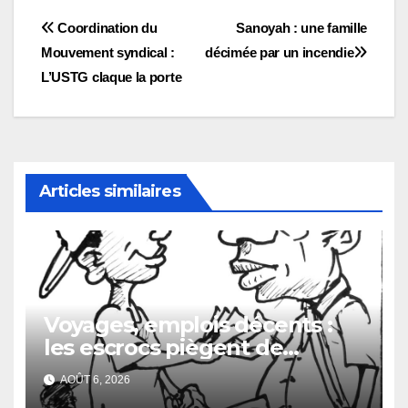
Navigation
Coordination du
Sanoyah : une famille
Mouvement syndical :
décimée par un incendie
de
L’USTG claque la porte
l’article
Articles similaires
Voyages, emplois décents :
les escrocs piègent de
nombreux jeunes
AOÛT 6, 2026