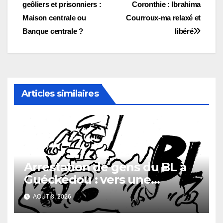
geôliers et prisonniers :
Coronthie : Ibrahima
de
Maison centrale ou
Courroux-ma relaxé et
l’article
Banque centrale ?
libéré
Articles similaires
Arrestation de gens du BL à
Guéckédou : vers une
démission des conseillés du
AOÛT 8, 2026
parti à Ouendé-Kénéma ?