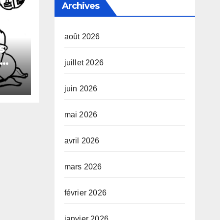
Archives
août 2026
s
juillet 2026
xuel
juin 2026
mai 2026
avril 2026
mars 2026
février 2026
janvier 2026