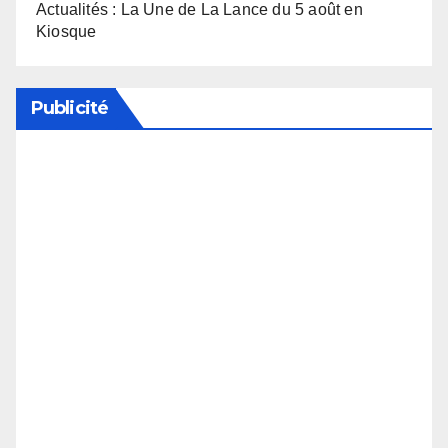
Actualités : La Une de La Lance du 5 août en
Kiosque
Publicité
Soutenez notre média en désactivant votre
bloqueur de publicité