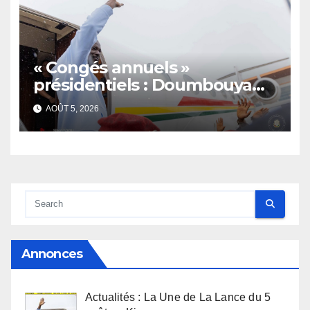
« Congés annuels »
présidentiels : Doumbouya
s’envole, l’opposition s’agite,
AOÛT 5, 2026
l’armée rassure
Annonces
Actualités : La Une de La Lance du 5