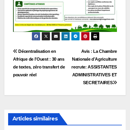
Navigation
Décentralisation en
Avis : La Chambre
Afrique de l’Ouest : 30 ans
Nationale d’Agriculture
de
de textes, zéro transfert de
recrute: ASSISTANTES
l’article
pouvoir réel
ADMINISTRATIVES ET
SECRETAIRES
Articles similaires