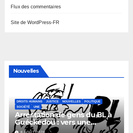
Flux des commentaires
Site de WordPress-FR
Nouvelles
DROITS HUMAINS
JUSTICE
NOUVELLES
POLITIQUE
SOCIÉTÉ
UNE
Arrestation de gens du BL à
Guéckédou : vers une
démission des conseillés du
8 AOÛT 2026