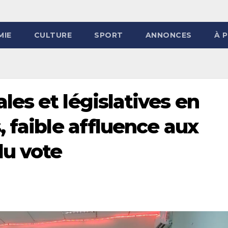
MIE
CULTURE
SPORT
ANNONCES
À 
es et législatives en
 faible affluence aux
du vote