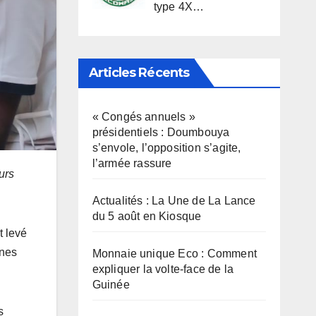
type 4X…
Articles Récents
« Congés annuels »
présidentiels : Doumbouya
s’envole, l’opposition s’agite,
l’armée rassure
urs
Actualités : La Une de La Lance
du 5 août en Kiosque
t levé
rnes
Monnaie unique Eco : Comment
expliquer la volte-face de la
Guinée
s