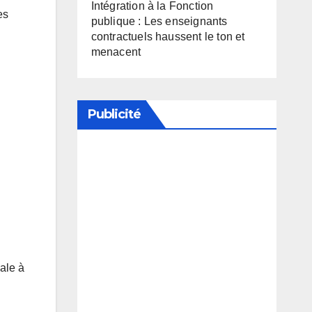
Intégration à la Fonction
es
publique : Les enseignants
contractuels haussent le ton et
menacent
Publicité
Soutenez notre média en
désactivant votre bloqueur de
publicité
nale à