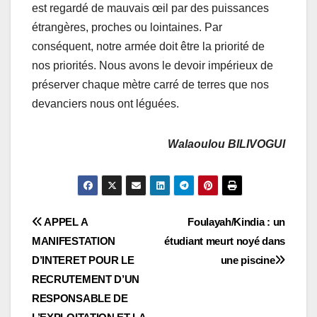
est regardé de mauvais œil par des puissances
étrangères, proches ou lointaines. Par
conséquent, notre armée doit être la priorité de
nos priorités. Nous avons le devoir impérieux de
préserver chaque mètre carré de terres que nos
devanciers nous ont léguées.
Walaoulou BILIVOGUI
Navigation
APPEL A
Foulayah/Kindia : un
MANIFESTATION
étudiant meurt noyé dans
de
D’INTERET POUR LE
une piscine
l’article
RECRUTEMENT D’UN
RESPONSABLE DE