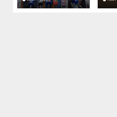
de fer exportées
dét