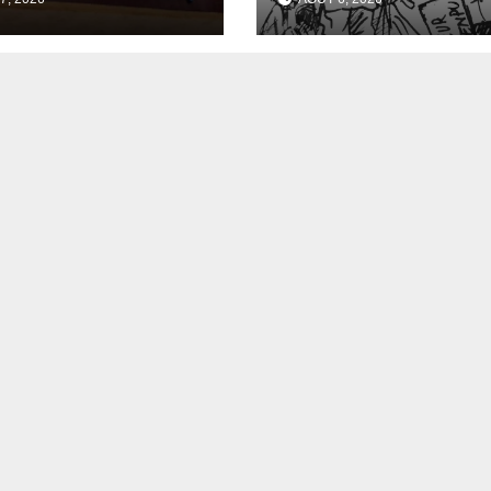
ournés
nombreux jeune