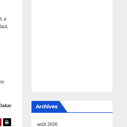
t, a
aut,
ion
.
 Dakar
Archives
août 2026