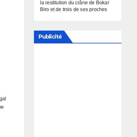
la restitution du crâne de Bokar
Biro et de trois de ses proches
Publicité
Soutenez notre média en
désactivant votre bloqueur de
publicité
gal
be