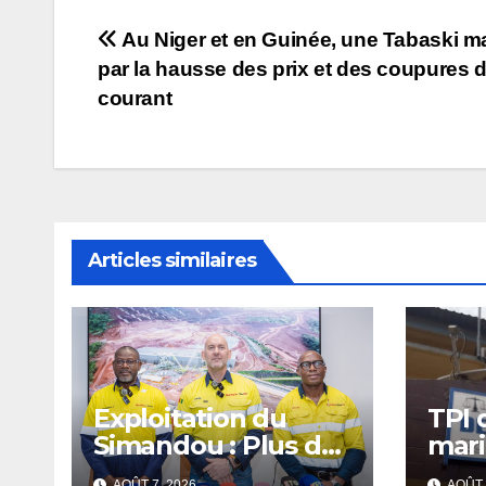
Navigation
Au Niger et en Guinée, une Tabaski 
par la hausse des prix et des coupures 
de
courant
l’article
Articles similaires
Exploitation du
TPI 
Simandou : Plus de
mari
2 millions de tonnes
12 m
AOÛT 7, 2026
AOÛT 