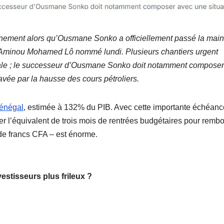
rnement alors qu’Ousmane Sonko a officiellement passé la main,
 Aminou Mohamed Lô nommé lundi. Plusieurs chantiers urgent
tale ; le successeur d’Ousmane Sonko doit notamment compose
vée par la hausse des cours pétroliers.
énégal
, estimée à 132% du PIB. Avec cette importante échéanc
ayer l’équivalent de trois mois de rentrées budgétaires pour remb
de francs CFA – est énorme.
estisseurs plus frileux ?