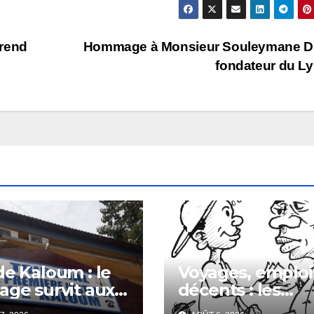
 rend
Hommage à Monsieur Souleymane Dia
fondateur du L
de Kaloum : le
Voyages, emploi
age survit aux
décents : les
illions
escrocs piègent