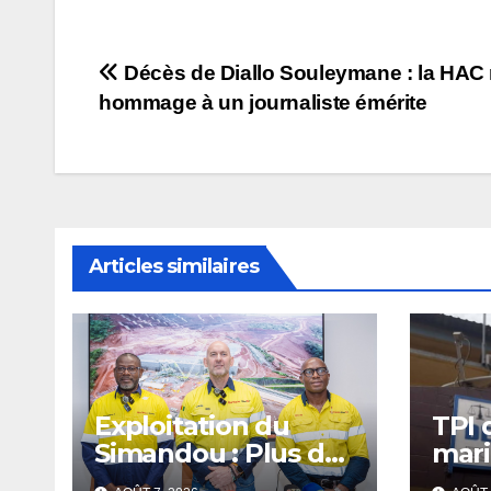
Navigation
Décès de Diallo Souleymane : la HAC
hommage à un journaliste émérite
de
l’article
Articles similaires
Exploitation du
TPI 
Simandou : Plus de
mari
2 millions de tonnes
12 m