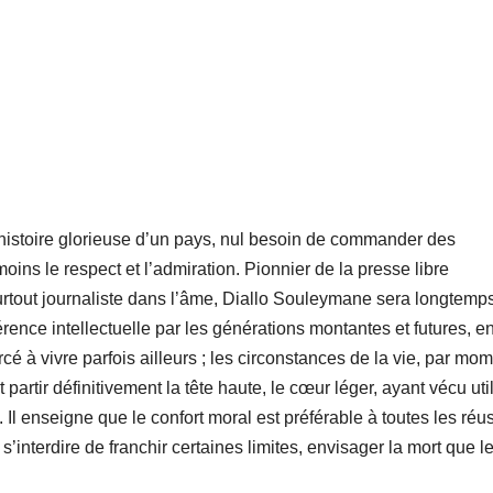
istoire glorieuse d’un pays, nul besoin de commander des
s le respect et l’admiration. Pionnier de la presse libre
urtout journaliste dans l’âme, Diallo Souleymane sera longtemp
nce intellectuelle par les générations montantes et futures, e
cé à vivre parfois ailleurs ; les circonstances de la vie, par mom
t partir définitivement la tête haute, le cœur léger, ayant vécu uti
 Il enseigne que le confort moral est préférable à toutes les réu
 s’interdire de franchir certaines limites, envisager la mort que l