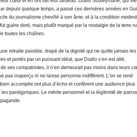
 leur cœur et en ont fait leur fardeau. Diallo Souleymane, qui vie
que depuis quelque temps, a passé ces dernières années en Gu
icile du journalisme chevillé à son âme, et à la condition modes
fut guère doré, mais plutôt marqué par la nostalgie de la terre n
 de toutes les chaînes.
ne retraite paisible, drapé de la dignité qui ne quitte jamais les
et portés par un puissant idéal, que Diallo s’en est allé,
ux de ses compatriotes, il n’en demeurait pas moins dans leurs c
e pas inaperçu ni ne laisse personne indifférent. L’on se rend
 bien accomplie ont plus d’écho et confèrent une audience plus
 les panégyriques. Le mérite personnel et la légitimité de parco
ropagande.