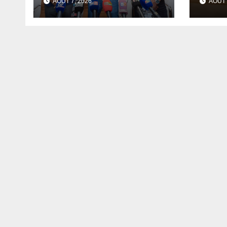
AOÛT 7, 2026
AOÛT 
de fer exportées
dét