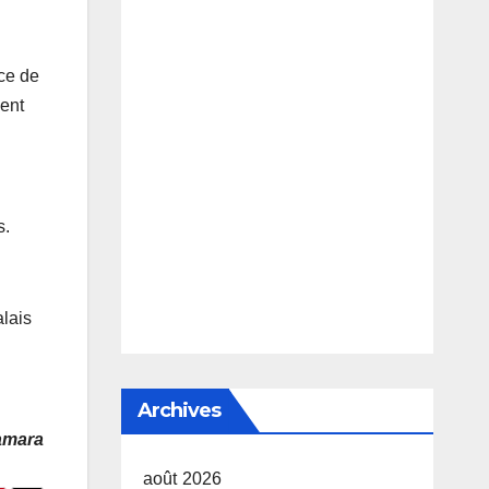
nce de
ment
s.
alais
Archives
amara
août 2026