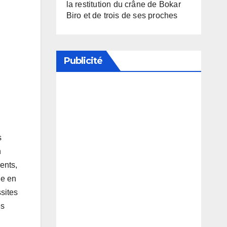
la restitution du crâne de Bokar
Biro et de trois de ses proches
Publicité
Soutenez notre média en
désactivant votre bloqueur de
publicité
s
n
ents,
le en
ssites
es