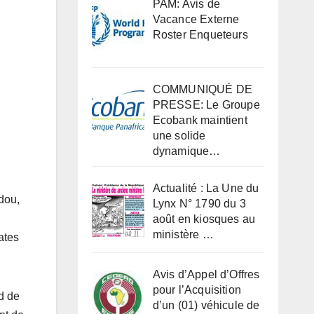
PAM: Avis de
Vacance Externe
Roster Enqueteurs
COMMUNIQUÉ DE
PRESSE: Le Groupe
Ecobank maintient
une solide
dynamique…
Actualité : La Une du
idou,
Lynx N° 1790 du 3
août en kiosques au
ministère …
rates
Avis d’Appel d’Offres
pour l’Acquisition
d de
d’un (01) véhicule de