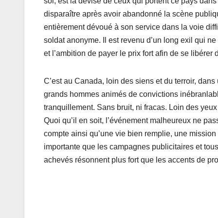
soi, est la devise de ceux qui portent ce pays dans
disparaître après avoir abandonné la scène publi
entièrement dévoué à son service dans la voie diff
soldat anonyme. Il est revenu d’un long exil qui ne 
et l’ambition de payer le prix fort afin de se libérer
C’est au Canada, loin des siens et du terroir, dans u
grands hommes animés de convictions inébranlables 
tranquillement. Sans bruit, ni fracas. Loin des ye
Quoi qu’il en soit, l’événement malheureux ne pass
compte ainsi qu’une vie bien remplie, une mission
importante que les campagnes publicitaires et tous
achevés résonnent plus fort que les accents de p