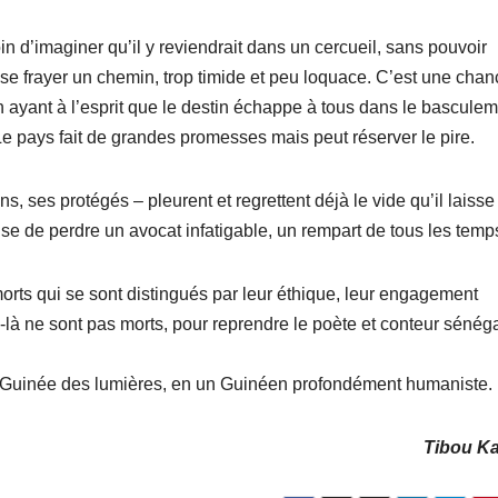
loin d’imaginer qu’il y reviendrait dans un cercueil, sans pouvoir
ur se frayer un chemin, trop timide et peu loquace. C’est une cha
n ayant à l’esprit que le destin échappe à tous dans le bascule
r. Le pays fait de grandes promesses mais peut réserver le pire.
ses protégés – pleurent et regrettent déjà le vide qu’il laisse
use de perdre un avocat infatigable, un rempart de tous les temp
orts qui se sont distingués par leur éthique, leur engagement
-là ne sont pas morts, pour reprendre le poète et conteur sénég
e Guinée des lumières, en un Guinéen profondément humaniste.
Tibou K