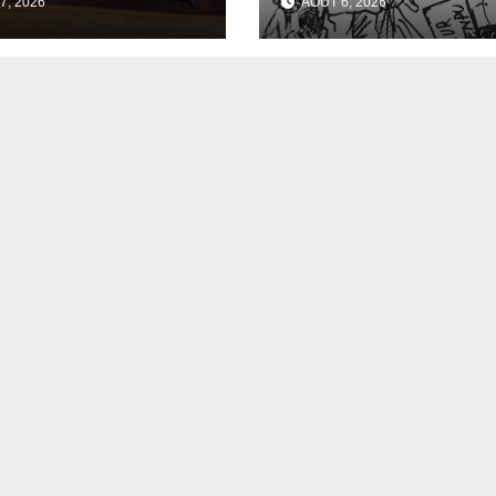
7, 2026
AOÛT 6, 2026
ournés
nombreux jeune