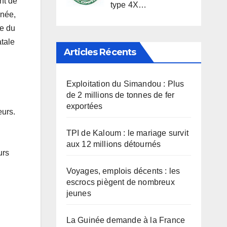
nt de
type 4X…
inée,
te du
atale
Articles Récents
Exploitation du Simandou : Plus
de 2 millions de tonnes de fer
exportées
œurs.
TPI de Kaloum : le mariage survit
aux 12 millions détournés
urs
Voyages, emplois décents : les
escrocs piègent de nombreux
jeunes
La Guinée demande à la France