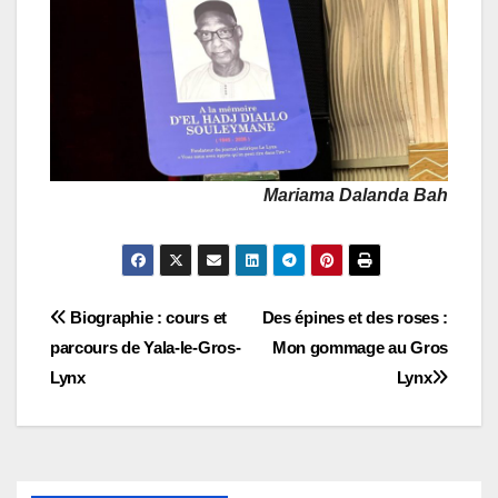
Mariama Dalanda Bah
Navigation
Biographie : cours et
Des épines et des roses :
parcours de Yala-le-Gros-
Mon gommage au Gros
de
Lynx
Lynx
l’article