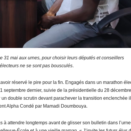
 31 mai aux urnes, pour choisir leurs députés et conseillers
électeurs ne se sont pas bousculés
.
voir réservé le pire pour la fin. Engagés dans un marathon éle
1 septembre dernier, suivie de la présidentielle du 28 décembre,
n double scrutin devant parachever la transition enclenchée il
sident Alpha Condé par Mamadi Doumbouya.
pas à attendre longtemps avant de glisser son bulletin dans l’urne,
llevue-École et à une vieille maman. « J’invite les futurs élus d