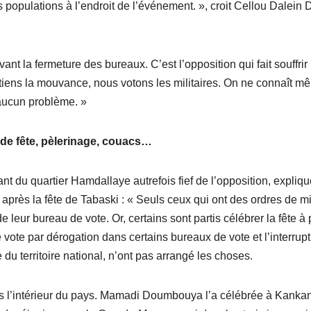
populations à l’endroit de l’événement. », croit Cellou Dalein D
ant la fermeture des bureaux. C’est l’opposition qui fait souffrir 
utiens la mouvance, nous votons les militaires. On ne connaît m
 aucun problème. »
e fête, pèlerinage, couacs…
nt du quartier Hamdallaye autrefois fief de l’opposition, expliqu
s après la fête de Tabaski : « Seuls ceux qui ont des ordres de m
e leur bureau de vote. Or, certains sont partis célébrer la fête à 
ote par dérogation dans certains bureaux de vote et l’interrupt
e du territoire national, n’ont pas arrangé les choses.
s l’intérieur du pays. Mamadi Doumbouya l’a célébrée à Kankan