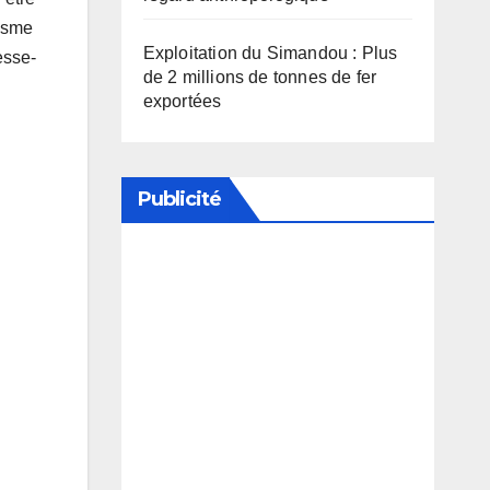
nisme
Exploitation du Simandou : Plus
esse-
de 2 millions de tonnes de fer
exportées
Publicité
Soutenez notre média en
désactivant votre bloqueur de
publicité