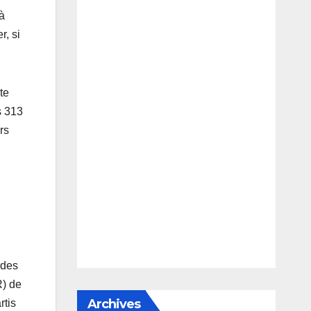
 à
r, si
te
s 313
rs
 des
R) de
Archives
rtis