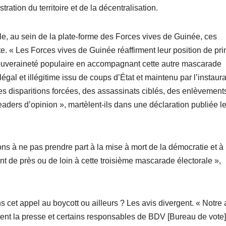
tration du territoire et de la décentralisation.
ile, au sein de la plate-forme des Forces vives de Guinée, ces
e. « Les Forces vives de Guinée réaffirment leur position de pri
 souveraineté populaire en accompagnant cette autre mascarade
égal et illégitime issu de coups d’État et maintenu par l’instaura
es disparitions forcées, des assassinats ciblés, des enlèvement
aders d’opinion », martèlent-ils dans une déclaration publiée l
ons à ne pas prendre part à la mise à mort de la démocratie et à
ant de près ou de loin à cette troisième mascarade électorale »,
ns cet appel au boycott ou ailleurs ? Les avis divergent. « Notre
ent la presse et certains responsables de BDV [Bureau de vote]