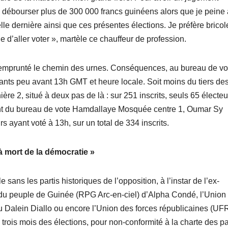
 dû débourser plus de 300 000 francs guinéens alors que je peine
lle dernière ainsi que ces présentes élections. Je préfère bricole
ue d’aller voter », martèle ce chauffeur de profession.
 emprunté le chemin des urnes. Conséquences, au bureau de vo
nts peu avant 13h GMT et heure locale. Soit moins du tiers de
e 2, situé à deux pas de là : sur 251 inscrits, seuls 65 électeu
ident du bureau de vote Hamdallaye Mosquée centre 1, Oumar Sy
s ayant voté à 13h, sur un total de 334 inscrits.
à mort de la démocratie »
 sans les partis historiques de l’opposition, à l’instar de l’ex-
 du peuple de Guinée (RPG Arc-en-ciel) d’Alpha Condé, l’Union
Dalein Diallo ou encore l’Union des forces républicaines (UF
 trois mois des élections, pour non-conformité à la charte des pa