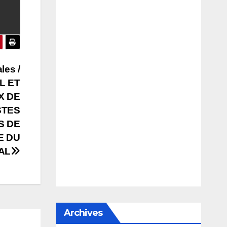
les /
L ET
X DE
STES
S DE
E DU
AL
Archives