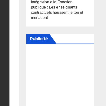
Intégration à la Fonction
publique : Les enseignants
contractuels haussent le ton et
menacent
Publicité
Soutenez notre média en
désactivant votre bloqueur de
publicité