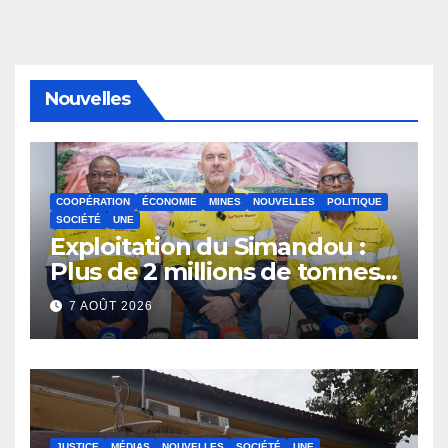
Nouvelles
COOPÉRATION
ÉCONOMIE
MINES
NOUVELLES
POLITIQUE
SOCIÉTÉ
UNE
Exploitation du Simandou :
Plus de 2 millions de tonnes
de fer exportées
7 AOÛT 2026
JUSTICE
MÉDIAS
NOUVELLES
SOCIÉTÉ
UNE