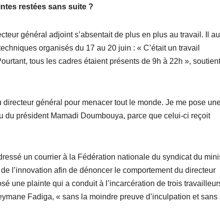
intes restées sans suite ?
teur général adjoint s’absentait de plus en plus au travail. Il au
hniques organisés du 17 au 20 juin : « C’était un travail
 Pourtant, tous les cadres étaient présents de 9h à 22h », soutient
u du directeur général pour menacer tout le monde. Je me pose un
eau du président Mamadi Doumbouya, parce que celui-ci reçoit
adressé un courrier à la Fédération nationale du syndicat du mini
de l’innovation afin de dénoncer le comportement du directeur
 une plainte qui a conduit à l’incarcération de trois travailleur
leymane Fadiga, « sans la moindre preuve d’inculpation et sans