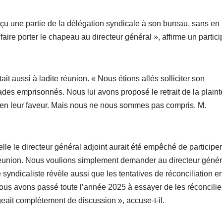
 reçu une partie de la délégation syndicale à son bureau, sans en
 faire porter le chapeau au directeur général », affirme un partici
ait aussi à ladite réunion. « Nous étions allés solliciter son
ades emprisonnés. Nous lui avons proposé le retrait de la plaint
 en leur faveur. Mais nous ne nous sommes pas compris. M.
elle le directeur général adjoint aurait été empêché de participer
 réunion. Nous voulions simplement demander au directeur génér
ndicaliste révèle aussi que les tentatives de réconciliation en
ous avons passé toute l’année 2025 à essayer de les réconcilier
ait complètement de discussion », accuse-t-il.