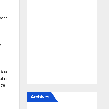
pant
e
 à la
al de
tre
.
Archives