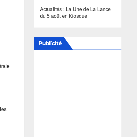
Actualités : La Une de La Lance
du 5 août en Kiosque
Publicité
trale
Soutenez notre média en
désactivant votre bloqueur de
publicité
 les