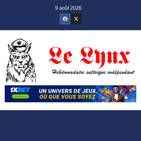
Skip
9 août 2026
to
content