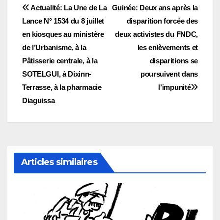
Navigation
Actualité: La Une de La
Guinée: Deux ans après la
Lance N° 1534 du 8 juillet
disparition forcée des
de
en kiosques au ministère
deux activistes du FNDC,
l’article
de l’Urbanisme, à la
les enlèvements et
Pâtisserie centrale, à la
disparitions se
SOTELGUI, à Dixinn-
poursuivent dans
Terrasse, à la pharmacie
l’impunité
Diaguissa
Articles similaires