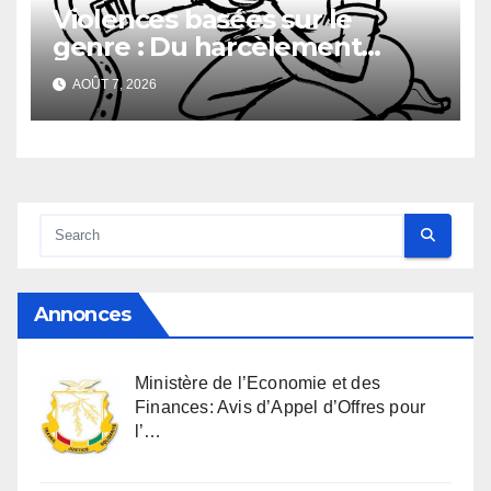
Violences basées sur le
genre : Du harcèlement
sexuel
AOÛT 7, 2026
Annonces
Ministère de l’Economie et des
Finances: Avis d’Appel d’Offres pour
l’…