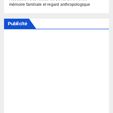
mémoire familiale et regard anthropologique
Publicité
Soutenez notre média en désactivant votre
bloqueur de publicité