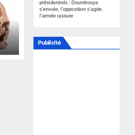
présidentiels : Doumbouya
s’envole, l’opposition s’agite,
l’armée rassure
tion
Publicité
ar
de
Soutenez notre média en
désactivant votre bloqueur de
publicité