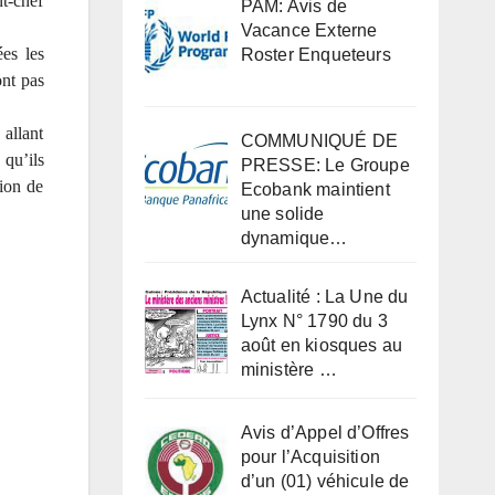
nt-chef
PAM: Avis de
Vacance Externe
es les
Roster Enqueteurs
ont pas
 allant
COMMUNIQUÉ DE
 qu’ils
PRESSE: Le Groupe
tion de
Ecobank maintient
une solide
dynamique…
Actualité : La Une du
Lynx N° 1790 du 3
août en kiosques au
ministère …
Avis d’Appel d’Offres
pour l’Acquisition
d’un (01) véhicule de