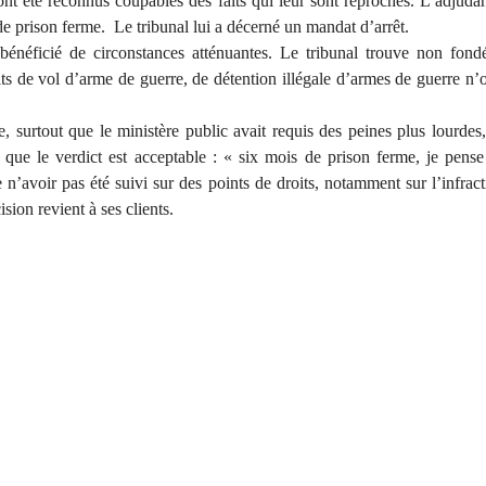
nt été reconnus coupables des faits qui leur sont reprochés. L’adjuda
de prison ferme. Le tribunal lui a décerné un mandat d’arrêt.
énéficié de circonstances atténuantes. Le tribunal trouve non fondé
lits de vol d’arme de guerre, de détention illégale d’armes de guerre n’
e, surtout que le ministère public avait requis des peines plus lourdes,
 que le verdict est acceptable : « six mois de prison ferme, je pense
n’avoir pas été suivi sur des points de droits, notamment sur l’infrac
sion revient à ses clients.