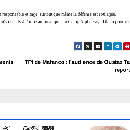
n responsable et sage, surtout que même la défense est soulagée.
, après des tris à l’arme automatique, au Camp Alpha Yaya Diallo pour ré
ements
TPI de Mafanco : l’audience de Oustaz T
repor