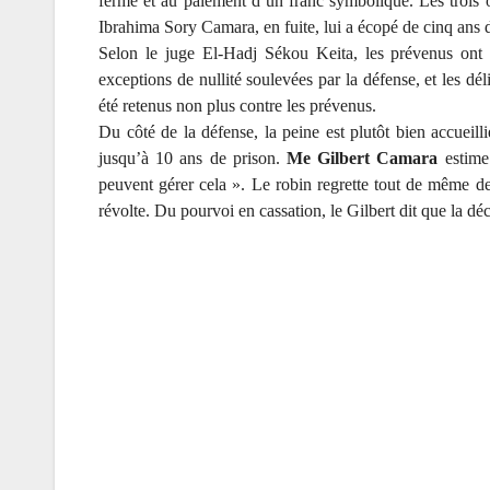
ferme et au paiement d’un franc symbolique. Les trois o
Ibrahima Sory Camara, en fuite, lui a écopé de cinq ans 
Selon le juge El-Hadj Sékou Keita, les prévenus ont b
exceptions de nullité soulevées par la défense, et les dé
été retenus non plus contre les prévenus.
Du côté de la défense, la peine est plutôt bien accueilli
jusqu’à 10 ans de prison.
Me Gilbert Camara
estime
peuvent gérer cela ». Le robin regrette tout de même de 
révolte. Du pourvoi en cassation, le Gilbert dit que la déci