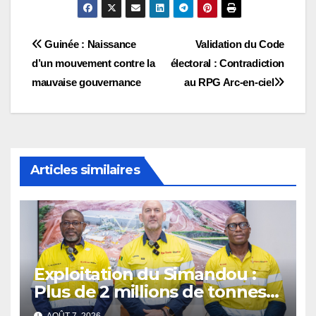
Navigation
Guinée : Naissance
Validation du Code
d’un mouvement contre la
électoral : Contradiction
de
mauvaise gouvernance
au RPG Arc-en-ciel
l’article
Articles similaires
Exploitation du Simandou :
Plus de 2 millions de tonnes
de fer exportées