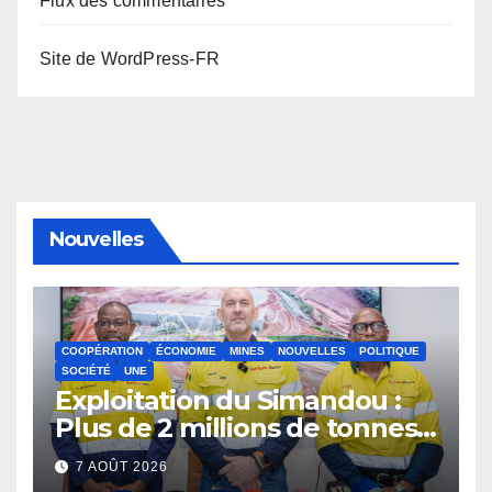
Flux des commentaires
Site de WordPress-FR
Nouvelles
COOPÉRATION
ÉCONOMIE
MINES
NOUVELLES
POLITIQUE
SOCIÉTÉ
UNE
Exploitation du Simandou :
Plus de 2 millions de tonnes
de fer exportées
7 AOÛT 2026