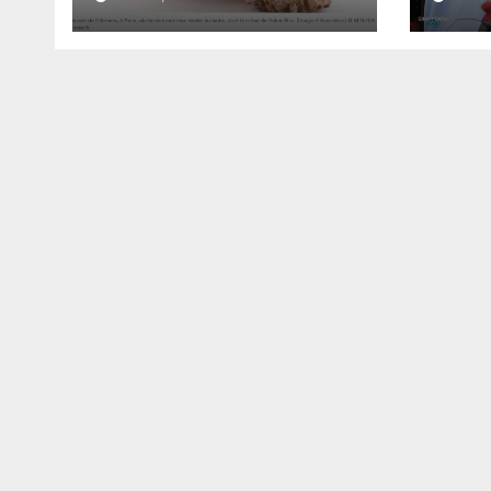
du crâne de Bokar
s’en
Biro et de trois de
l’opp
ses proches
l’ar