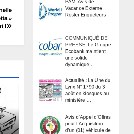
PAM: Avis de
Vacance Externe
nelle
Roster Enqueteurs
tta »
t !
COMMUNIQUÉ DE
PRESSE: Le Groupe
Ecobank maintient
une solide
dynamique…
Actualité : La Une du
Lynx N° 1790 du 3
août en kiosques au
ministère …
Avis d’Appel d’Offres
pour l’Acquisition
s
d’un (01) véhicule de