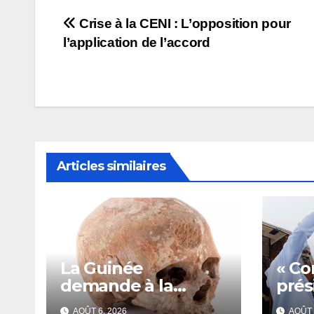
Navigation
Crise à la CENI : L’opposition pour
l’application de l’accord
de
l’article
Articles similaires
La Guinée
« Co
demande à la
prés
France la restitution
Dou
AOÛT 6, 2026
AOÛT 