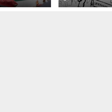
vole,
osition s’agite,
mée rassure