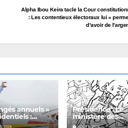
Alpha Ibou Keira tacle la Cour constitution
: Les contentieux électoraux lui « perme
d’avoir de l’argen
ngés annuels »
Présidence : Le
identiels :
ministère des
mbouya
anciens ministre
5, 2026
AOÛT 5, 2026