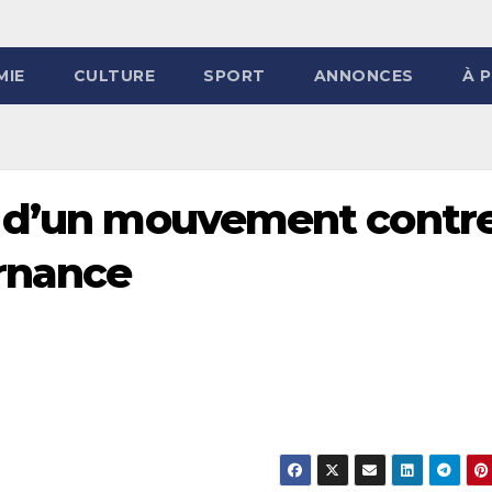
MIE
CULTURE
SPORT
ANNONCES
À 
e d’un mouvement contr
rnance