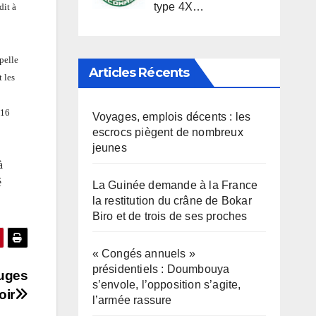
type 4X…
dit à
pelle
Articles Récents
 les
016
Voyages, emplois décents : les
escrocs piègent de nombreux
jeunes
à
é
La Guinée demande à la France
la restitution du crâne de Bokar
Biro et de trois de ses proches
« Congés annuels »
présidentiels : Doumbouya
ouges
s’envole, l’opposition s’agite,
oir
l’armée rassure