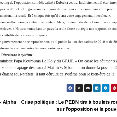
eting de l’opposition soit délocalisé à Dubréka centre. Implicitement, il était inter
a pas eu d’effet. « Un gouvernement vous dit que pour vous réunir dans votre propre
nation, il a reculé. Et à chaque fois qu’il verra votre engagement, il reculera ».
e malheureuse, « c’était une honte ». Mais, l’ex-ministre de la Complication rap
 esclaves. « Nous sommes dans un pays, la seule chose qui règle nos rapports, ce sont
visibilité de la chose publique ».
 gouvernement ne se reproche rien, qu’il publie la liste des cadres de 2010 et de 2
resse les communautés les unes contre les autres.
Détruisons le système
le ministre Papa Kourouma Le Koly du GRUP. « On casse les bâtiments 
zone de captage des eaux à Matam ». Selon lui, on donne la possibilit
étaient sous-préfets. Il faut détruire ce système pour le bien-être de la
« Alpha
Crise politique : Le PEDN tire à boulets r
sur l’opposition et le pouv