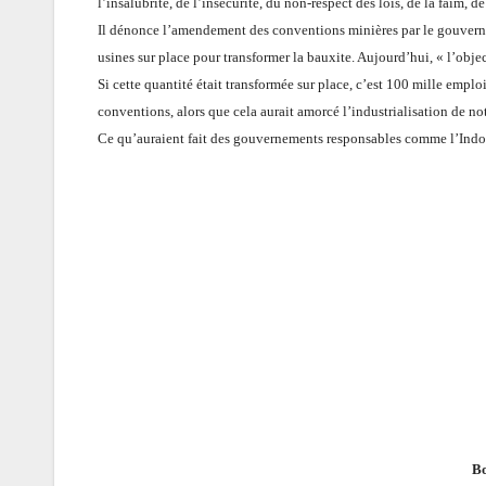
l’insalubrité, de l’insécurité, du non-respect des lois, de la faim, de
Il dénonce l’amendement des conventions minières par le gouvernem
usines sur place pour transformer la bauxite. Aujourd’hui, « l’obje
Si cette quantité était transformée sur place, c’est 100 mille emploi
conventions, alors que cela aurait amorcé l’industrialisation de no
Ce qu’auraient fait des gouvernements responsables comme l’Indoné
Bo