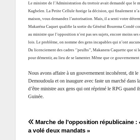
Le ministre de l’Administration du trottoir avait demandé que le me
Kagbelen. La Petite Cellule fustige la décision, qui finalement n’
maison, vous demandez l’autorisation. Mais, il a senti votre détermi
Makaréna Caquet qualifie la sortie du Général Bourema Condé comm
au ministre que l’opposition n’est pas ses sujets, encore moins ses
lois. Le problème, on nomme des gens incapables qui n’ont aucune 
Du licenciement des cadres ‘’peulhs’’, Makanera Caquette que si le
pour démentir, au lieu de se lamenter. Même que ce gouvernement d
Nous avons affaire à un gouvernement incohérent, dit 
Demoudoula et on inaugure avec faste un marché dans la 
d’être ministre aux gens qui ont réprimé le RPG quand ils 
Guinée.
Navigation
Marche de l’opposition républicaine : 
a volé deux mandats »
de