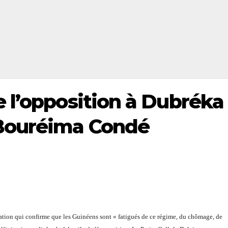
 l’opposition à Dubréka 
Bouréima Condé
ation qui confirme que les Guinéens sont « fatigués de ce régime, du chômage, de