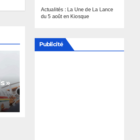
Actualités : La Une de La Lance
du 5 août en Kiosque
Publicité
Soutenez notre média en
désactivant votre bloqueur de
s »
publicité
te,