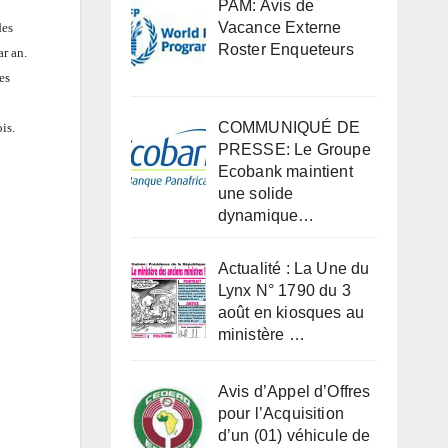
PAM: Avis de
Vacance Externe
des
Roster Enqueteurs
ar an.
es
COMMUNIQUÉ DE
is.
PRESSE: Le Groupe
Ecobank maintient
une solide
dynamique…
Actualité : La Une du
Lynx N° 1790 du 3
août en kiosques au
ministère …
Avis d’Appel d’Offres
pour l’Acquisition
d’un (01) véhicule de