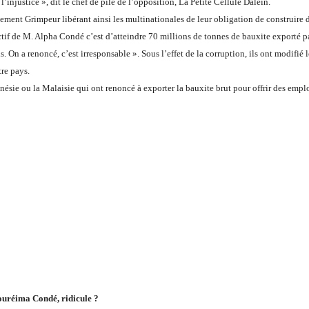
 l’injustice », dit le chef de pile de l’opposition, La Petite Cellule Dalein.
ent Grimpeur libérant ainsi les multinationales de leur obligation de construire 
ctif de M. Alpha Condé c’est d’atteindre 70 millions de tonnes de bauxite exporté p
s. On a renoncé, c’est irresponsable ». Sous l’effet de la corruption, ils ont modifié l
tre pays.
sie ou la Malaisie qui ont renoncé à exporter la bauxite brut pour offrir des emplo
uréima Condé, ridicule ?