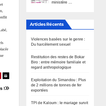
ministère …
et
on,
nflit
Articles Récents
Labé,
Violences basées sur le genre :
els
Du harcèlement sexuel
placée
que
Restitution des restes de Bokar
Biro : entre mémoire familiale et
regard anthropologique
Exploitation du Simandou : Plus
de 2 millions de tonnes de fer
s !
exportées
TPI de Kaloum : le mariage survit