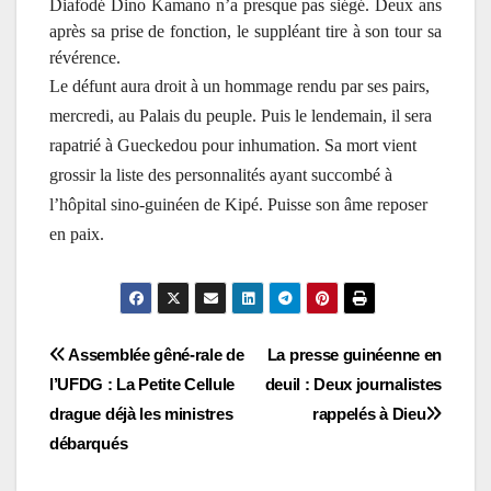
Diafodé Dino Kamano n’a presque pas siégé. Deux ans
après sa prise de fonction, le suppléant tire à son tour sa
révérence.
Le défunt aura droit à un hommage rendu par ses pairs,
mercredi, au Palais du peuple. Puis le lendemain, il sera
rapatrié à Gueckedou pour inhumation. Sa mort vient
grossir la liste des personnalités ayant succombé à
l’hôpital sino-guinéen de Kipé. Puisse son âme reposer
en paix.
Navigation
Assemblée gêné-rale de
La presse guinéenne en
l’UFDG : La Petite Cellule
deuil : Deux journalistes
de
drague déjà les ministres
rappelés à Dieu
l’article
débarqués