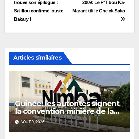
trouve son épilogue :
2009: Le P’Tibou Ka-
de
Saliflou confirmé, ouste
Marant titille Cheick Sako
l’article
Bakary !
Articles similaires
Guinée: les autorités signent
la convention minière de la
société Nimba Mining
AOÛT 9, 2026
Company