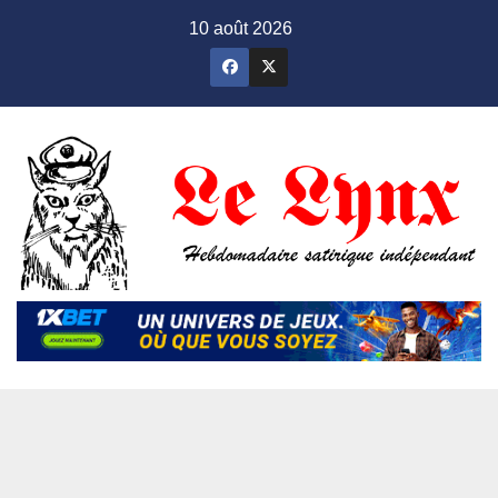
Skip
10 août 2026
to
content