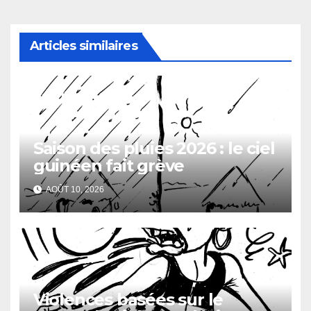
Articles similaires
Saison des pluies 2026 : le ciel
guinéen fait grève
AOÛT 10, 2026
Violences basées sur le