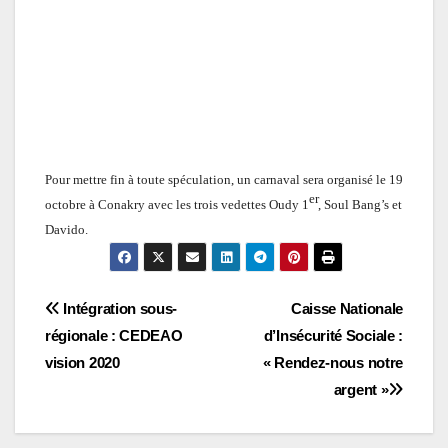
Pour mettre fin à toute spéculation, un carnaval sera organisé le 19
er
octobre à Conakry avec les trois vedettes Oudy 1
, Soul Bang’s et
Davido.
Navigation
Intégration sous-
Caisse Nationale
régionale : CEDEAO
d’Insécurité Sociale :
de
vision 2020
« Rendez-nous notre
l’article
argent »