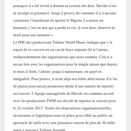
pourquoi il a été invité à donner sa version des faits. Davido n’est
ni inculpé ni poursuivi.
J
usqu’à preuve du contraire il n’a aucune
contrainte l’interdisant
de quitter le Nigeria. La raison est
huma
ine
, c’est un ami qui a perdu la vie, il veut donc observer le
deuil pour une semaine ».
Le PDG des productions Tidiane World Music indique que « le
report de ce concert est un cas de force majeur
e
lié à l’artiste,
indépendamment des organisateurs que nous sommes. Cela n’a
aucun lien avec les organisateurs pour la simple raison que depuis
le mois d’Août, l’artiste, jusqu’à maintenant, est payé en
intégralité. Pour preuve, il avait déjà son billet aller-retour. Il n’est
de plaisir pour aucun promoteur même d’une minute de reporter
un concert. L’équipe managériale de Davido en commun accord
avec les productions TWM ont décidé de reporter le concert pour
le 22 octobre 2017. Toutes les dispositions organisationnelles,
sécuritaires et logistiques sont en place pour offrir au public un
spectacle de taille avec une puissance sonore de plus de 30 mille
watts » annonce Tidiane Soumah.