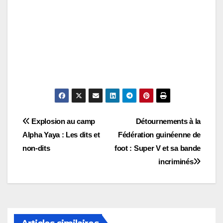
Navigation
Explosion au camp
Détournements à la
Alpha Yaya : Les dits et
Fédération guinéenne de
de
non-dits
foot : Super V et sa bande
l’article
incriminés