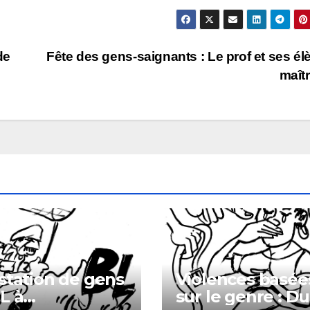
de
Fête des gens-saignants : Le prof et ses él
maît
station de gens
Violences basée
L à
sur le genre : Du