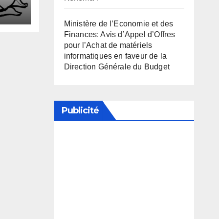
xuel
Ministère de l’Economie et des
Finances: Avis d’Appel d’Offres
pour l’Achat de matériels
informatiques en faveur de la
Direction Générale du Budget
Publicité
Soutenez notre média en
désactivant votre bloqueur de
publicité