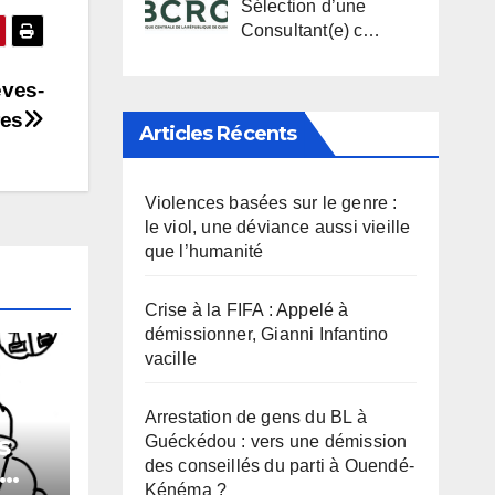
Sélection d’une
Consultant(e) c…
èves-
res
Articles Récents
Violences basées sur le genre :
le viol, une déviance aussi vieille
que l’humanité
Crise à la FIFA : Appelé à
démissionner, Gianni Infantino
vacille
Arrestation de gens du BL à
s
Guéckédou : vers une démission
des conseillés du parti à Ouendé-
Kénéma ?