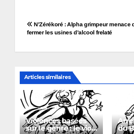
Navigation
N’Zérékoré : Alpha grimpeur menace 
fermer les usines d’alcool frelaté
de
l’article
Articles similaires
Violences basées
Arre
sur le genre : le viol,
du B