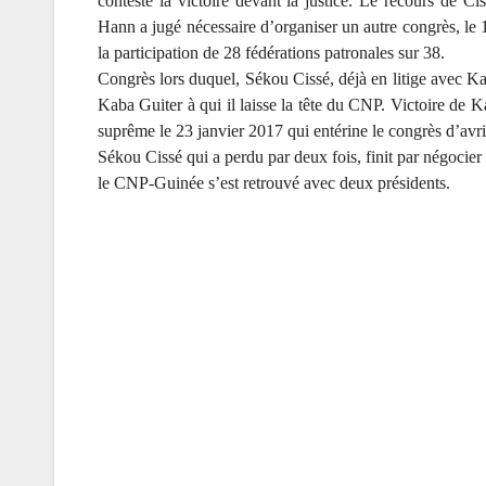
conteste la victoire devant la justice. Le recours de Ci
Hann a jugé nécessaire d’organiser un autre congrès, le
la participation de 28 fédérations patronales sur 38.
Congrès lors duquel, Sékou Cissé, déjà en litige avec Ka
Kaba Guiter à qui il laisse la tête du CNP. Victoire de 
suprême le 23 janvier 2017 qui entérine le congrès d’avr
Sékou Cissé qui a perdu par deux fois, finit par négocier 
le CNP-Guinée s’est retrouvé avec deux présidents.