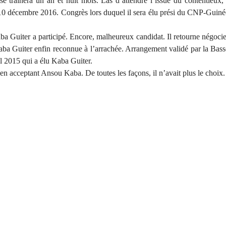
ssé traînera un an et huit mois. Las d’attendre l’issue du contentieux
 10 décembre 2016. Congrès lors duquel il sera élu prési du CNP-Guin
ba Guiter a participé. Encore, malheureux candidat. Il retourne négoci
Kaba Guiter enfin reconnue à l’arrachée. Arrangement validé par la Bas
il 2015 qui a élu Kaba Guiter.
en acceptant Ansou Kaba. De toutes les façons, il n’avait plus le choix.