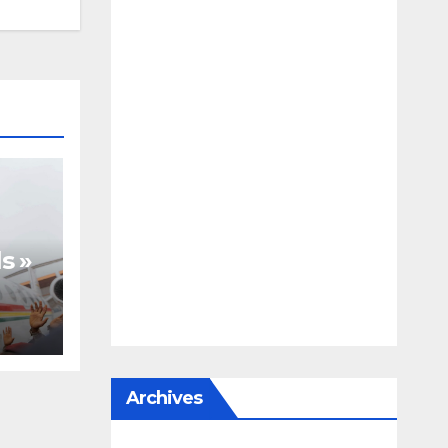
s »
te,
Archives