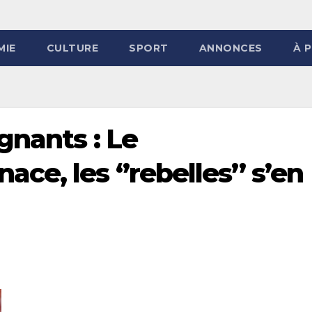
MIE
CULTURE
SPORT
ANNONCES
À 
gnants : Le
e, les ‘’rebelles’’ s’en