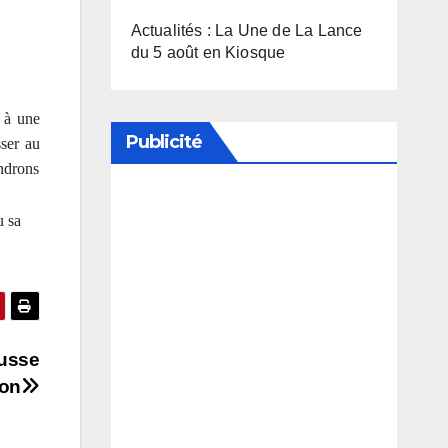
Actualités : La Une de La Lance
du 5 août en Kiosque
r à une
Publicité
sser au
ondrons
Soutenez notre média en
u sa
désactivant votre bloqueur de
publicité
ausse
ton