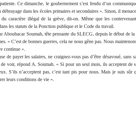
’impatiente. Ce dimanche, le goubernement s’est fendu d’un communiqu
u débrayage dans les écoles primaires et secondaires ». Sinon, il menac
 du caractère illégal de la grève, dit-on. Même que les contrevenant
ans les statuts de la Ponction publique et le Code du travail.
our Aboubacar Soumah, tête pensante du SLECG, depuis le début de la 
mes. « C’est de bonnes guerres, cela ne nous gêne pas. Nous maintenon
ve continue ».
e de payer les salaires, ne craignez-vous pas d’être désavoué, sans sa
 de voir, répond A. Soumah. « Si pour un seul mois, ils acceptent de s
ux. S’ils n’acceptent pas, c’est tant pis pour nous. Mais je suis sûr 
rer leurs conditions de vie ».