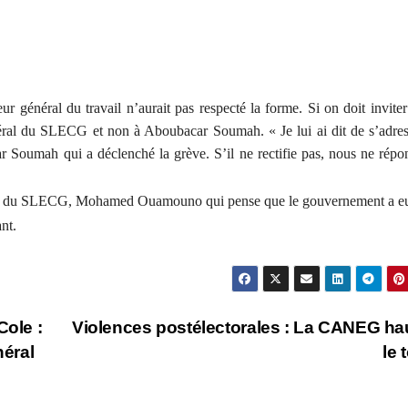
eur général du travail n’aurait pas respecté la forme. Si on doit invite
 général du SLECG et non à Aboubacar Soumah. « Je lui ai dit de s’adre
car Soumah qui a déclenché la grève. S’il ne rectifie pas, nous ne rép
ratif du SLECG, Mohamed Ouamouno qui pense que le gouvernement a e
nt.
Cole :
Violences postélectorales : La CANEG h
éral
le 