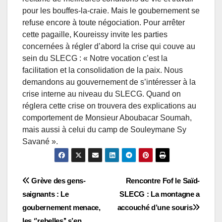
pour les bouffes-la-craie. Mais le goubernement se
refuse encore à toute négociation. Pour arrêter
cette pagaille, Koureissy invite les parties
concernées à régler d’abord la crise qui couve au
sein du SLECG : « Notre vocation c’est la
facilitation et la consolidation de la paix. Nous
demandons au gouvernement de s’intéresser à la
crise interne au niveau du SLECG. Quand on
réglera cette crise on trouvera des explications au
comportement de Monsieur Aboubacar Soumah,
mais aussi à celui du camp de Souleymane Sy
Savané ».
Navigation
Grève des gens-
Rencontre Fof le Saïd-
saignants : Le
SLECG : La montagne a
de
goubernement menace,
accouché d’une souris
les ‘’rebelles’’ s’en