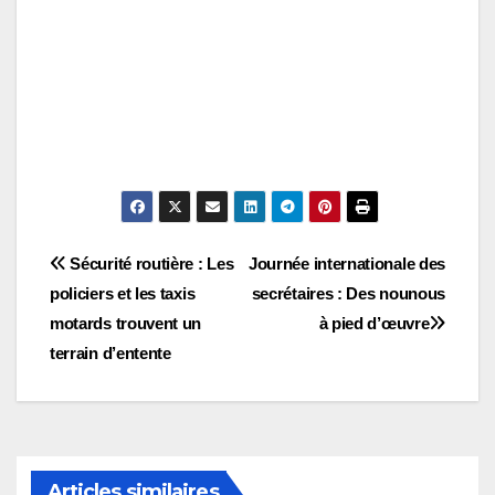
Navigation
Sécurité routière : Les
Journée internationale des
policiers et les taxis
secrétaires : Des nounous
de
motards trouvent un
à pied d’œuvre
l’article
terrain d’entente
Articles similaires