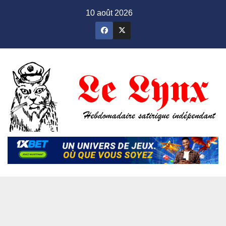
Skip
10 août 2026
to
content