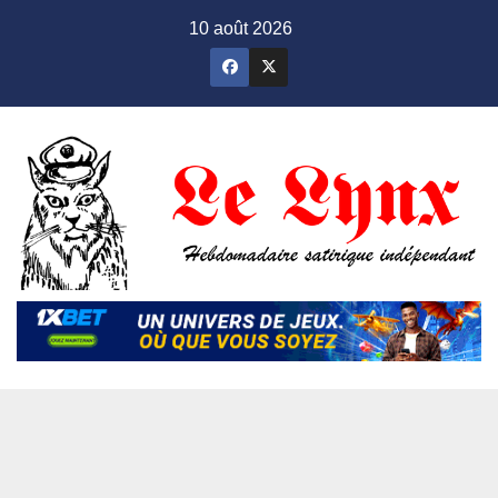
Skip
10 août 2026
to
content