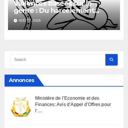
Violences basées sur le
genre : Du harcèlement
sexuel
AOÛT 7, 2026
Annonces
Ministère de l’Economie et des
Finances: Avis d’Appel d’Offres pour
l’…