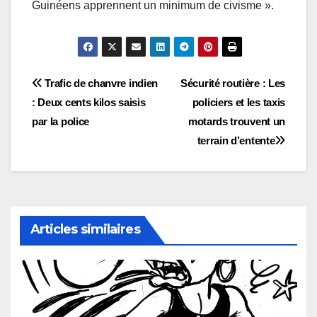
Guinéens apprennent un minimum de civisme ».
Navigation
Trafic de chanvre indien
Sécurité routière : Les
: Deux cents kilos saisis
policiers et les taxis
de
par la police
motards trouvent un
l’article
terrain d’entente
Articles similaires