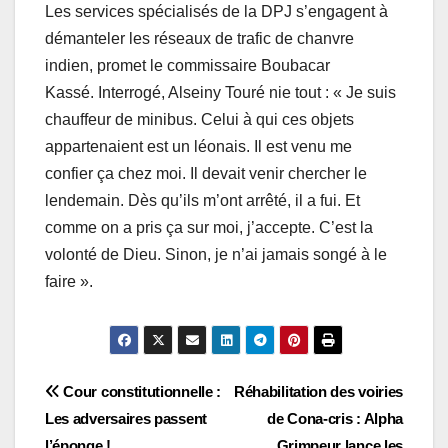
Les services spécialisés de la DPJ s’engagent à
démanteler les réseaux de trafic de chanvre
indien, promet le commissaire Boubacar
Kassé.
Interrogé, Alseiny Touré nie tout : « Je suis
chauffeur de minibus. Celui à qui ces objets
appartenaient est un léonais. Il est venu me
confier ça chez moi. Il devait venir chercher le
lendemain. Dès qu’ils m’ont arrêté, il a fui. Et
comme on a pris ça sur moi, j’accepte. C’est la
volonté de Dieu. Sinon, je n’ai jamais songé à le
faire ».
Navigation
Cour constitutionnelle :
Réhabilitation des voiries
Les adversaires passent
de Cona-cris : Alpha
de
l’éponge !
Grimpeur lance les