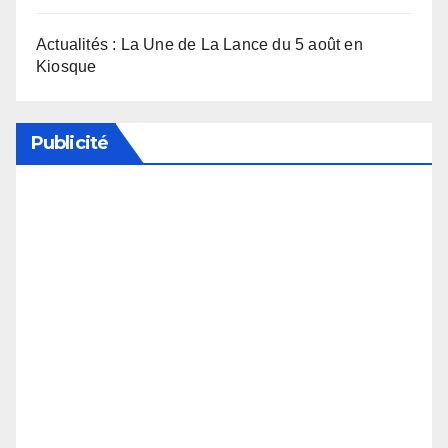
Actualités : La Une de La Lance du 5 août en
Kiosque
Publicité
Soutenez notre média en désactivant votre
bloqueur de publicité