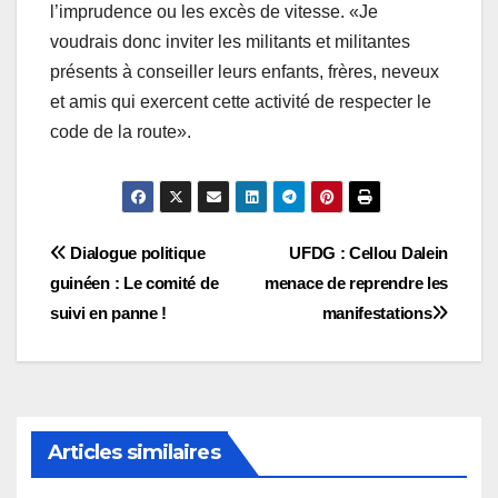
l’imprudence ou les excès de vitesse. «Je
voudrais donc inviter les militants et militantes
présents à conseiller leurs enfants, frères, neveux
et amis qui exercent cette activité de respecter le
code de la route».
Navigation
Dialogue politique
UFDG : Cellou Dalein
guinéen : Le comité de
menace de reprendre les
de
suivi en panne !
manifestations
l’article
Articles similaires