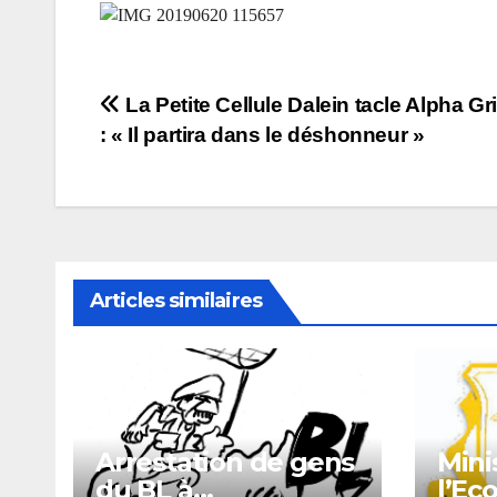
Navigation
La Petite Cellule Dalein tacle Alpha G
: « Il partira dans le déshonneur »
de
l’article
Articles similaires
Arrestation de gens
Mini
du BL à
l’Ec