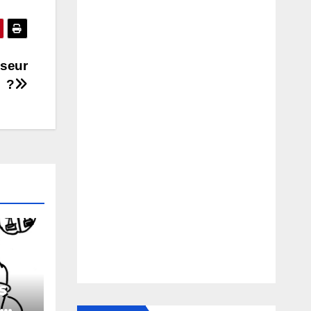
iseur
?
s