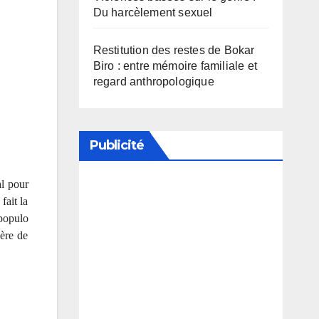
Du harcèlement sexuel
Restitution des restes de Bokar
Biro : entre mémoire familiale et
regard anthropologique
Publicité
al pour
Soutenez notre média en
fait la
populo
désactivant votre bloqueur de
ère de
publicité