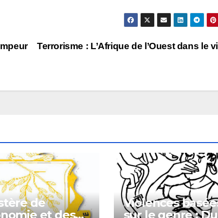
rimpeur
Terrorisme : L’Afrique de l’Ouest dans le v
stère de
Violences basée
onomie et des
sur le genre : Du