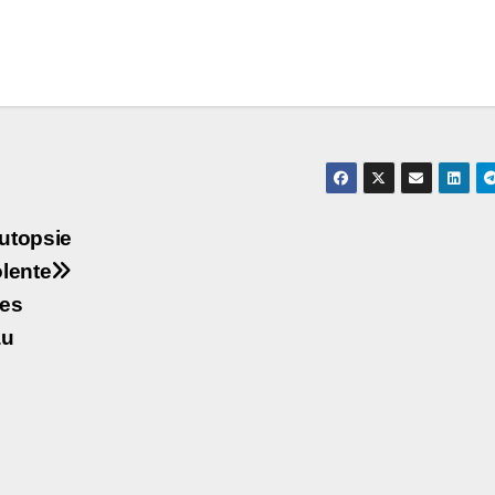
utopsie
olente
Les
au