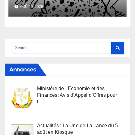
aussi vieille que l’humanité
AOÛT 9, 2026
Annonces
Ministère de l’Economie et des
Finances: Avis d’Appel d’Offres pour
l’…
Actualités : La Une de La Lance du 5
août en Kiosque