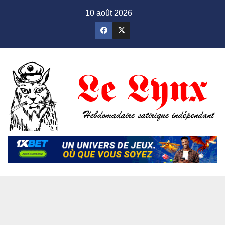
Skip
10 août 2026
to
content