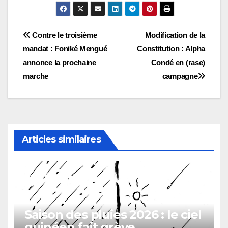
Navigation
Contre le troisième
Modification de la
mandat : Foniké Mengué
Constitution : Alpha
de
annonce la prochaine
Condé en (rase)
l’article
marche
campagne
Articles similaires
Saison des pluies 2026 : le ciel
guinéen fait grève