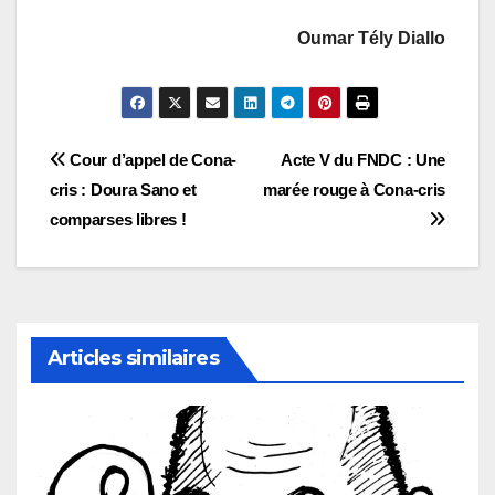
Oumar Tély Diallo
Navigation
Cour d’appel de Cona-
Acte V du FNDC : Une
cris : Doura Sano et
marée rouge à Cona-cris
de
comparses libres !
l’article
Articles similaires