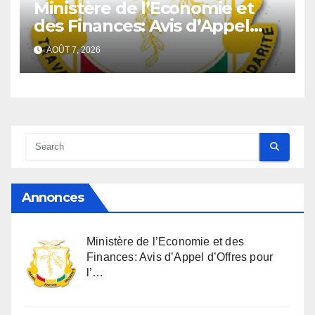
Ministère de l’Economie et
des Finances: Avis d’Appel
d’Offres pour l’Achat de
AOÛT 7, 2026
matériels informatiques en
faveur de la Direction
Générale du Budget
Annonces
Ministère de l’Economie et des
Finances: Avis d’Appel d’Offres pour
l’…