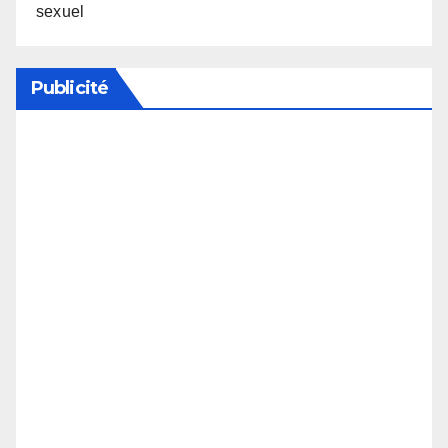
sexuel
Publicité
Soutenez notre média en désactivant votre
bloqueur de publicité