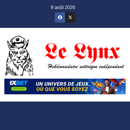
Skip
9 août 2026
to
content