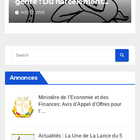
genre : Du harcèlement
sexuel
AOÛT 7, 2026
Annonces
Ministère de l’Economie et des
Finances: Avis d’Appel d’Offres pour
l’…
Actualités : La Une de La Lance du 5