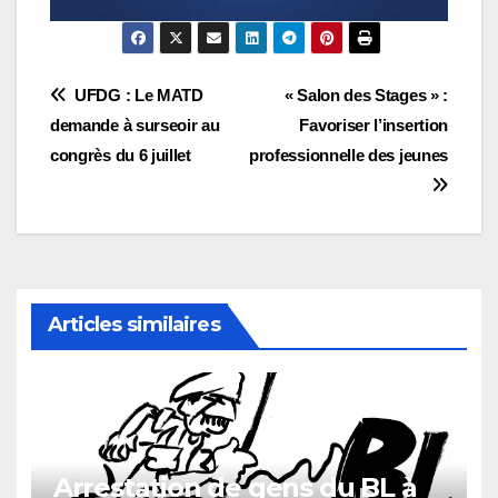
Navigation
UFDG : Le MATD
« Salon des Stages » :
demande à surseoir au
Favoriser l’insertion
de
congrès du 6 juillet
professionnelle des jeunes
l’article
Articles similaires
Arrestation de gens du BL à