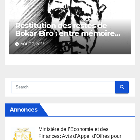
Restitution des restes de
Bokar Biro : entre mémoire
familiale et regard
AOÛT 7, 2026
anthropologique
Annonces
Ministère de l’Economie et des
Finances: Avis d’Appel d’Offres pour