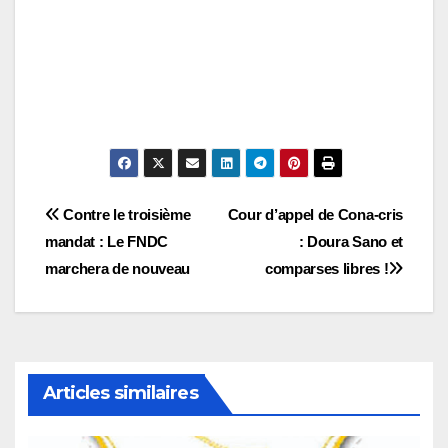
Navigation
Contre le troisième
Cour d’appel de Cona-cris
mandat : Le FNDC
: Doura Sano et
de
marchera de nouveau
comparses libres !
l’article
Articles similaires