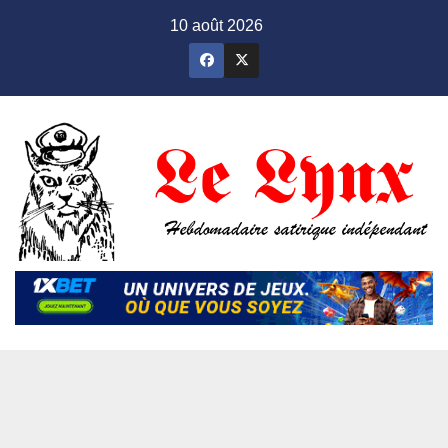
Skip
10 août 2026
to
content