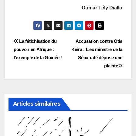
Oumar Tély Diallo
Navigation
La fétichisation du
Accusation contre Otis
pouvoir en Afrique :
Keira : L’ex ministre de la
de
l’exemple de la Guinée !
Sécu-raté dépose une
l’article
plainte
Articles similaires