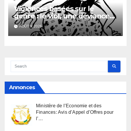
Violences basées sur le
genre : le viol, une déviance
aussi vieille que l’humanité
AOÛT 9, 2026
Annonces
Ministère de l’Economie et des
Finances: Avis d’Appel d’Offres pour
l’…