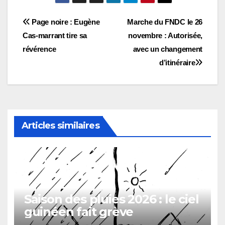
Navigation
Page noire : Eugène
Marche du FNDC le 26
Cas-marrant tire sa
novembre : Autorisée,
de
révérence
avec un changement
l’article
d’itinéraire
Articles similaires
Saison des pluies 2026 : le ciel
guinéen fait grève