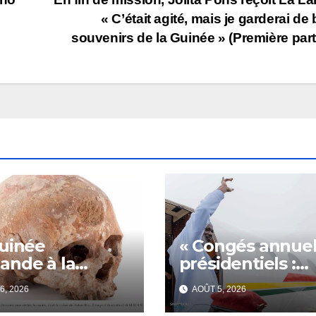
« C’était agité, mais je garderai de
souvenirs de la Guinée » (Première part
uinée
« Congés annuel
nde à la
présidentiels :
ce la restitution
Doumbouya
6, 2026
AOÛT 5, 2026
râne de Bokar
s’envole,