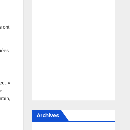
s ont
iées.
ect. «
re
rrain,
Archives