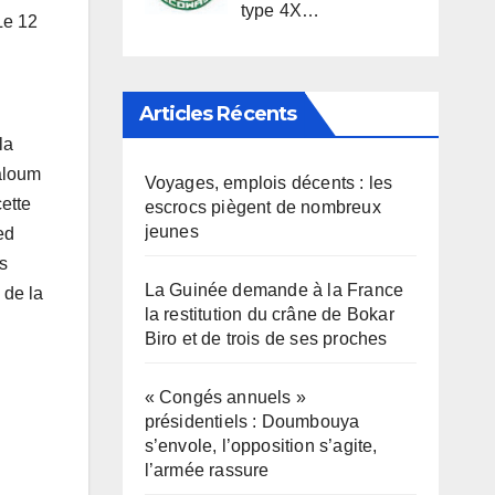
type 4X…
Le 12
Articles Récents
la
Kaloum
Voyages, emplois décents : les
cette
escrocs piègent de nombreux
jeunes
ed
s
La Guinée demande à la France
 de la
la restitution du crâne de Bokar
Biro et de trois de ses proches
« Congés annuels »
présidentiels : Doumbouya
s’envole, l’opposition s’agite,
l’armée rassure