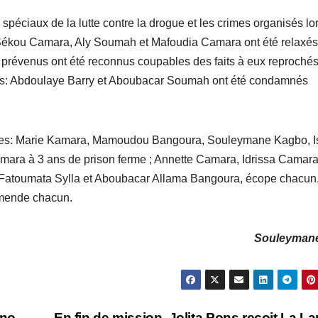
s spéciaux de la lutte contre la drogue et les crimes organisés lo
, Sékou Camara, Aly Soumah et Mafoudia Camara ont été relaxés
s prévenus ont été reconnus coupables des faits à eux reprochés
s: Abdoulaye Barry et Aboubacar Soumah ont été condamnés
tropes: Marie Kamara, Mamoudou Bangoura, Souleymane Kagbo, I
amara à 3 ans de prison ferme ; Annette Camara, Idrissa Camara
Fatoumata Sylla et Aboubacar Allama Bangoura, écope chacun,
amende chacun.
Souleyman
rno
En fin de mission, Jolita Pons reçoit La La