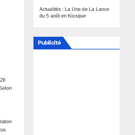
Actualités : La Une de La Lance
du 5 août en Kiosque
Publicité
Soutenez notre média en
désactivant votre bloqueur de
 28
publicité
 Selon
ration
lus