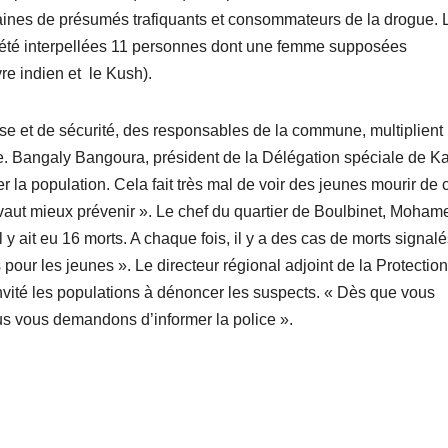
dizaines de présumés trafiquants et consommateurs de la drogue. 
 été interpellées 11 personnes dont une femme supposées
e indien et le Kush).
 et de sécurité, des responsables de la commune, multiplient 
ue. Bangaly Bangoura, président de la Délégation spéciale de 
er la population. Cela fait très mal de voir des jeunes mourir de 
vaut mieux prévenir ». Le chef du quartier de Boulbinet, Moham
 ait eu 16 morts. A chaque fois, il y a des cas de morts signalé
pour les jeunes ». Le directeur régional adjoint de la Protection
invité les populations à dénoncer les suspects. « Dès que vous
us vous demandons d’informer la police ».